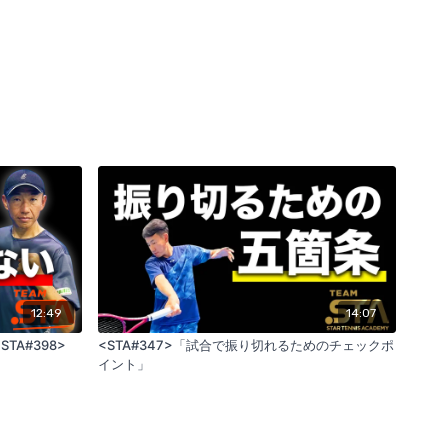
12:49
14:07
STA#398>
<STA#347>「試合で振り切れるためのチェックポ
イント」