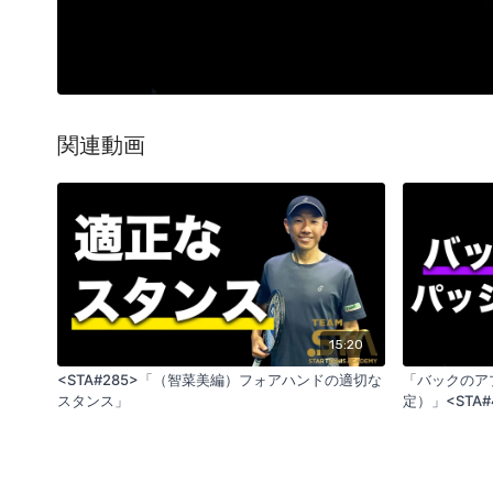
関連動画
15:20
<STA#285>「（智菜美編）フォアハンドの適切な
「バックのア
スタンス」
定）」<STA#