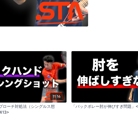
11:16
プローチ対処法（シングルス想
「バックボレー肘が伸びすぎ問題」<
413>