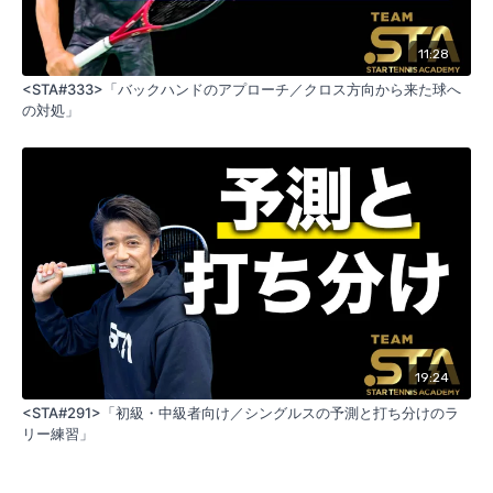
11:28
<STA#333>「バックハンドのアプローチ／クロス方向から来た球へ
の対処」
19:24
<STA#291>「初級・中級者向け／シングルスの予測と打ち分けのラ
リー練習」