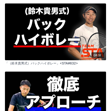
08:12
「（鈴木貴男式）バックハイボレー」<STA#632>