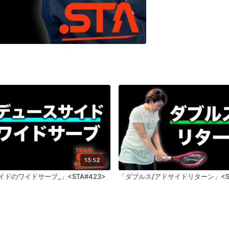
13:52
ドのワイドサーブ_」<STA#423>
「ダブルス/アドサイドリターン」<ST