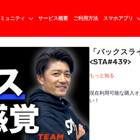
コミュニティ
サービス概要
ご利用方法
スマホアプリ
「バックス
<STA#439>
もっと知る
現在利用可能な購入オ
い！