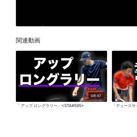
関連動画
08:47
「 アップ ロングラリー」<STA#595>
「デュースサイ