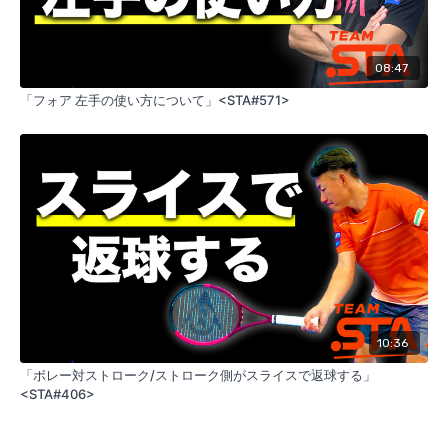
08:47
「フォア 左手の使い方について」<STA#571>
10:36
「ボレー対ストローク/ストローク側がスライスで返球する」
<STA#406>