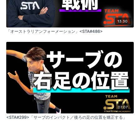
13:30
「オーストラリアンフォーメーション」<STA#486>
07:07
<STA#299>「サーブのインパクト／後ろの足の位置を矯正する」