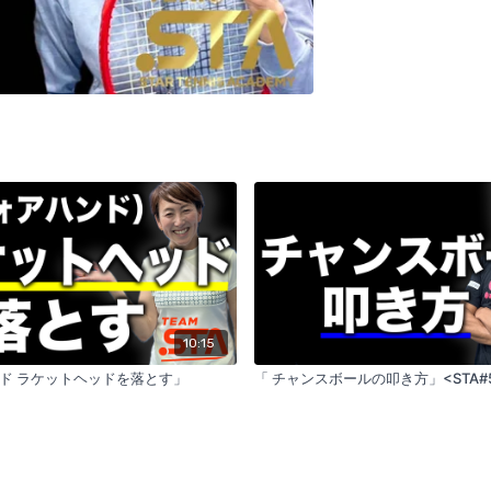
10:15
ド ラケットヘッドを落とす」
「 チャンスボールの叩き方」<STA#5