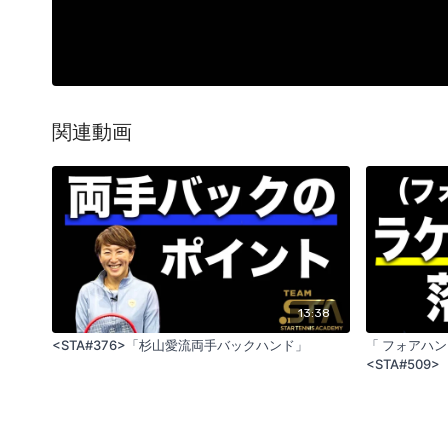
関連動画
13:38
<STA#376>「杉山愛流両手バックハンド」
「 フォアハン
<STA#509>