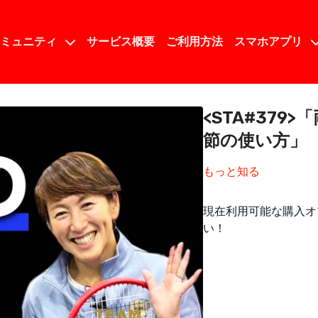
コミュニティ
サービス概要
ご利用方法
スマホアプリ
<STA#37
節の使い方」
もっと知る
現在利用可能な購入オ
い！