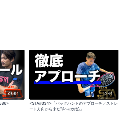
08:54
10:44
86>
<STA#334>「バックハンドのアプローチ／ストレ
ート方向から来た球への対処」