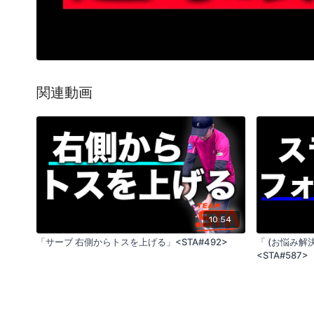
関連動画
10:54
「サーブ 右側からトスを上げる」<STA#492>
「 (お悩み
<STA#587>