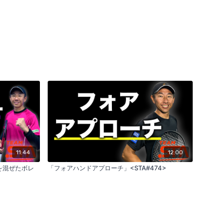
11:44
12:00
混ぜたボレ
「フォアハンドアプローチ」<STA#474>