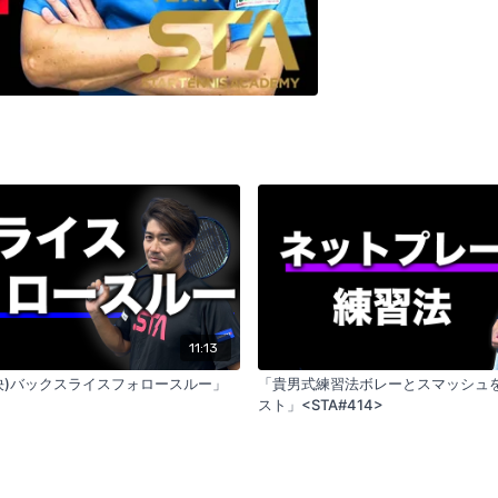
11:13
解決)バックスライスフォロースルー」
「貴男式練習法ボレーとスマッシュを
スト」<STA#414>