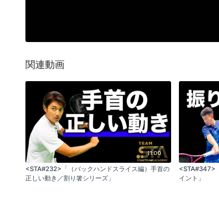
関連動画
11:00
<STA#232>「（バックハンドスライス編）手首の
<STA#34
正しい動き／割り箸シリーズ」
イント」