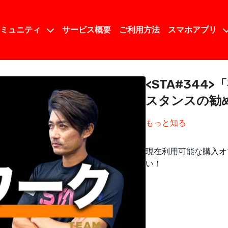
コミュニティ
サービス概要
ご利用方法
スマホアプリ
<STA#34
スタンスの勧
もっと知る
現在利用可能な購入オ
い！