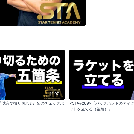
14:07
7>「試合で振り切れるためのチェックポ
<STA#289>「バックハンドのテイ
ットを立てる（後編）」