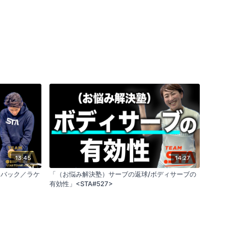
13:45
14:27
クバック／ラケ
「（お悩み解決塾）サーブの返球/ボディサーブの
有効性」<STA#527>