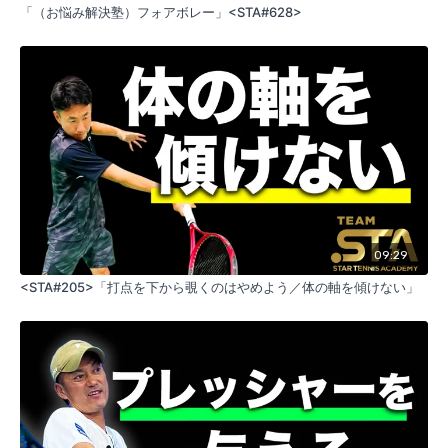
「（お悩み解決塾）フォアボレー」<STA#628>
09:29
<STA#205>「打点を下から覗くのはやめよう／体の軸を傾けない」