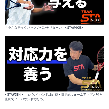
07:55
「小さなテイクバックのパンチリターン」<STA#405>
12:00
<STA#384>「（バックハンド編）続・貴男式ウォームアップ／球を
止めてノーバウンドで打つ」