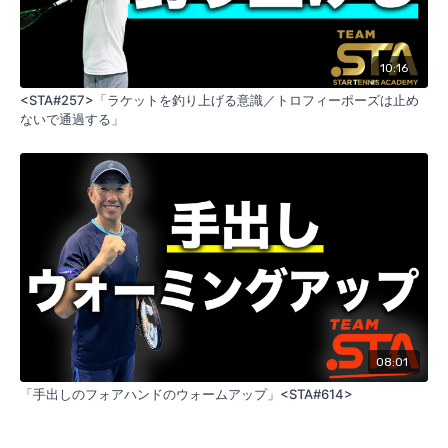
10:16
<STA#257>「ラケットを釣り上げる意識／トロフィーポーズは止め
ないで通過する」
08:01
「手出しのフォアハンドのウォームアップ」<STA#614>