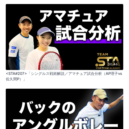
30:46
<STA#207>「シングルス戦術解説／アマチュア試合分析（AP理子vs
佐久間P）」